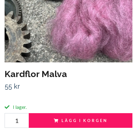
Kardflor Malva
55 kr
I lager.
LÄGG I KORGEN