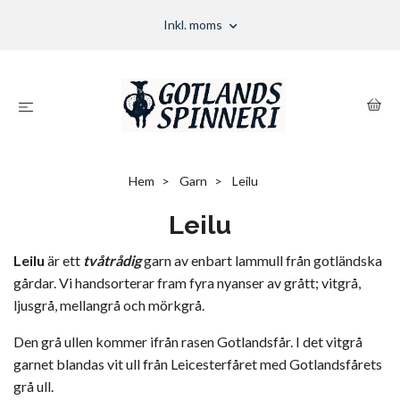
Inkl. moms
Hem
Garn
Leilu
Leilu
Leilu
är ett
tvåtrådig
garn av enbart lammull från gotländska
gårdar. Vi handsorterar fram fyra nyanser av grått; vitgrå,
ljusgrå, mellangrå och mörkgrå.
Den grå ullen kommer ifrån rasen Gotlandsfår. I det vitgrå
garnet blandas vit ull från Leicesterfåret med Gotlandsfårets
grå ull.