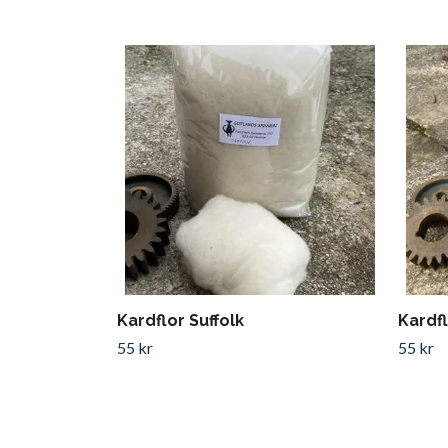
Kardflor Suffolk
Kardf
55 kr
55 kr