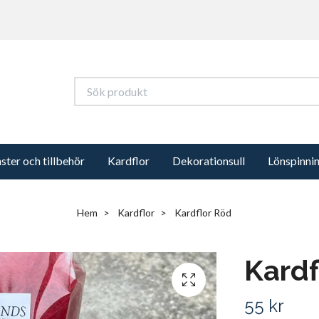
ter och tillbehör
Kardflor
Dekorationsull
Lönspinni
Hem
Kardflor
Kardflor Röd
Kardf
55 kr