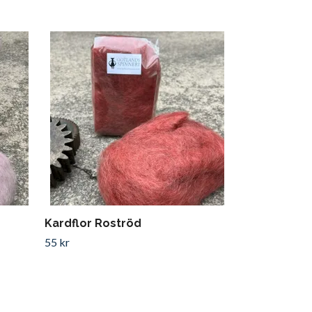
Kardflor Ja
55 kr
Kardflor Roströd
55 kr