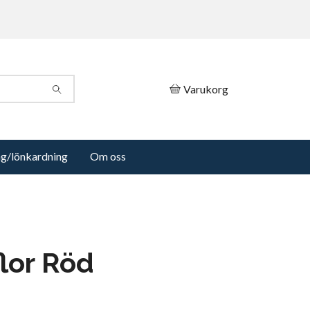
Varukorg
ng/lönkardning
Om oss
lor Röd