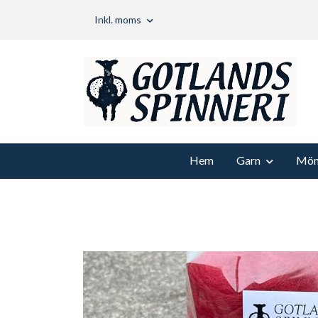
Inkl. moms
Hem
Garn
Möns