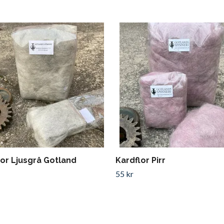
lor Ljusgrå Gotland
Kardflor Pirr
55 kr