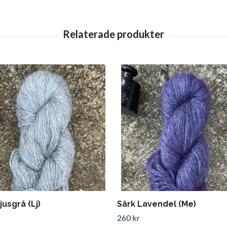
jusgrå (Lj)
Sårk Lavendel (Me)
260 kr