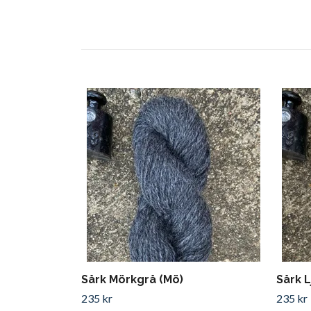
Sårk Mörkgrå (Mö)
Sårk L
235 kr
235 kr