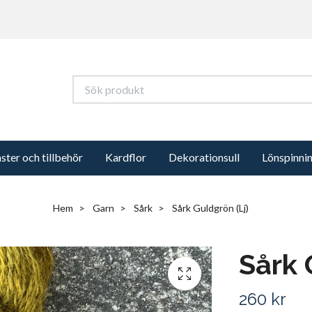
ter och tillbehör
Kardflor
Dekorationsull
Lönspinni
Hem
Garn
Sårk
Sårk Guldgrön (Lj)
Sårk 
260 kr