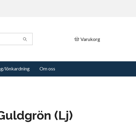
Varukorg
ng/lönkardning
Om oss
Guldgrön (Lj)