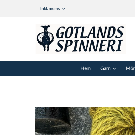
Inkl. moms
Hem
Garn
Möns