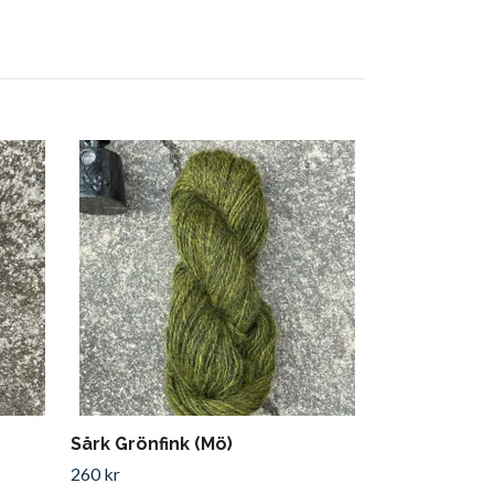
Sårk Strandg
260 kr
Sårk Grönfink (Mö)
260 kr